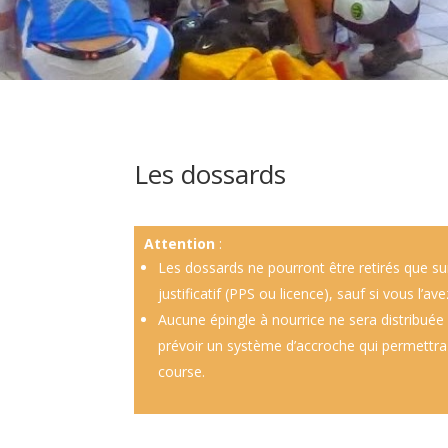
Les dossards
Attention
:
Les dossards ne pourront être retirés que su
justificatif (PPS ou licence), sauf si vous l’
A
ucune épingle à nourrice ne sera distribuée 
prévoir un système d’accroche qui permettra 
course.