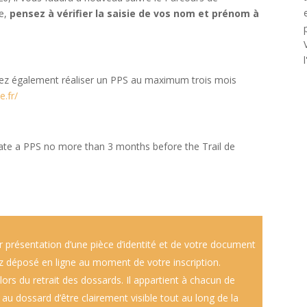
ue,
pensez à vérifier la saisie de vos nom et prénom à
ez également réaliser un PPS au maximum trois mois
e.fr/
idate a PPS no more than 3 months before the Trail de
r présentation d’une pièce d’identité et de votre document
avez déposé en ligne au moment de votre inscription.
lors du retrait des dossards. Il appartient à chacun de
au dossard d’être clairement visible tout au long de la