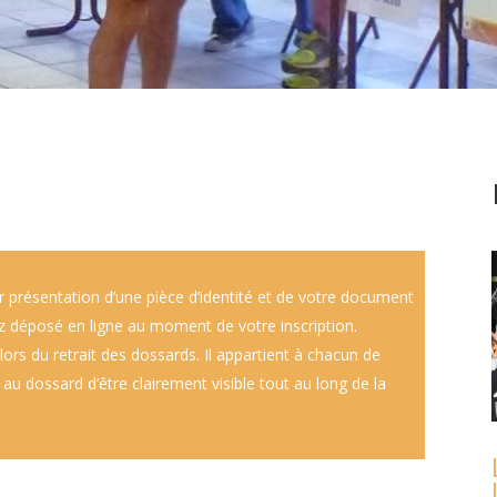
r présentation d’une pièce d’identité et de votre document
avez déposé en ligne au moment de votre inscription.
lors du retrait des dossards. Il appartient à chacun de
au dossard d’être clairement visible tout au long de la