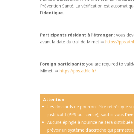
Prévention Santé. La vérification est automatiq
l’identique.
Participants résidant à l’étranger
: vous dev
avant la date du trail de Mimet ⇒
https://pps.athl
Foreign participants
: you are required to val
Mimet. ⇒
https://pps.athle.fr/
Attention
:
Les dossards ne pourront être retirés que su
justificatif (PPS ou licence), sauf si vous l’
A
ucune épingle à nourrice ne sera distribuée 
prévoir un système d’accroche qui permettra 