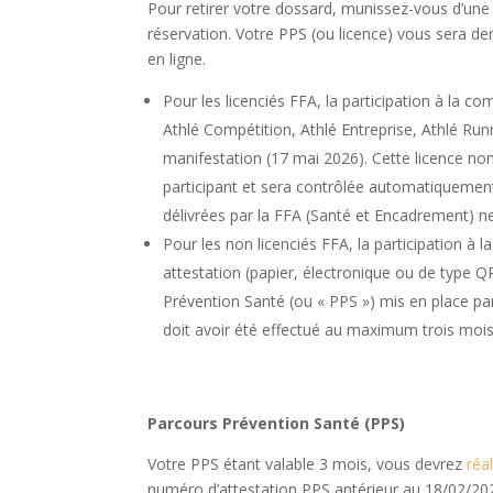
Pour retirer votre dossard, munissez-vous d’une p
réservation. Votre PPS (ou licence) vous sera de
en ligne.
Pour les licenciés FFA, la participation à la c
Athlé Compétition, Athlé Entreprise, Athlé Runn
manifestation (17 mai 2026). Cette licence nomi
participant et sera contrôlée automatiquemen
délivrées par la FFA (Santé et Encadrement) n
Pour les non licenciés FFA, la participation à 
attestation (papier, électronique ou de type Q
Prévention Santé (ou « PPS ») mis en place pa
doit avoir été effectué au maximum trois mois 
Parcours Prévention Santé (PPS)
Votre PPS étant valable 3 mois, vous devrez
réa
numéro d’attestation PPS antérieur au 18/02/202